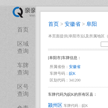
首页
>
安徽省
>
阜阳
首页
本页面提供[阜阳市]以及所属地区（
区域
查询
[阜阳市]车牌信息：
车牌
所属省份：
安徽省
查询
车牌号码：
皖K
区划代码：341200
区号
查询
车牌代码为皖K的所有区县：
颍州区
车牌代码：皖K